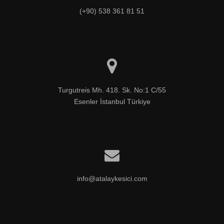
(+90) 538 361 81 51
Turgutreis Mh. 418. Sk. No:1 C/55

Esenler İstanbul Türkiye
info@atalaykesici.com