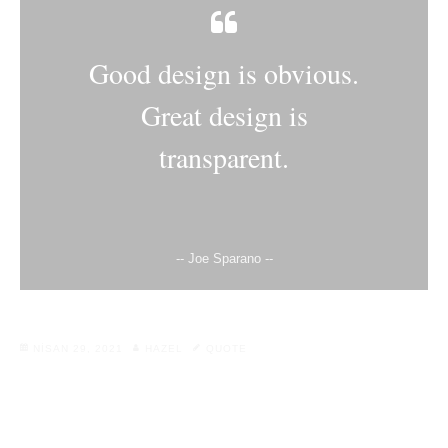
Good design is obvious.
Great design is
transparent.
-- Joe Sparano --
NISAN 29, 2021
HAZEL
QUOTE